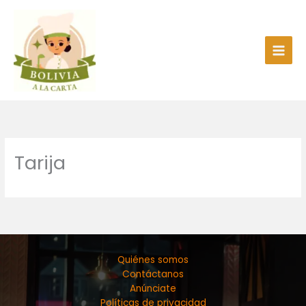
Ir
al
contenido
Tarija
Quiénes somos
Contáctanos
Anúnciate
Políticas de privacidad