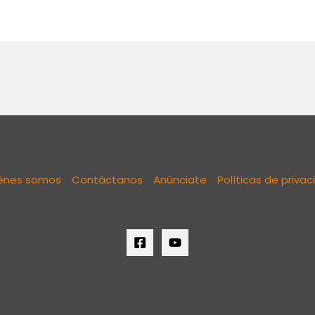
énes somos
Contáctanos
Anúnciate
Políticas de priva