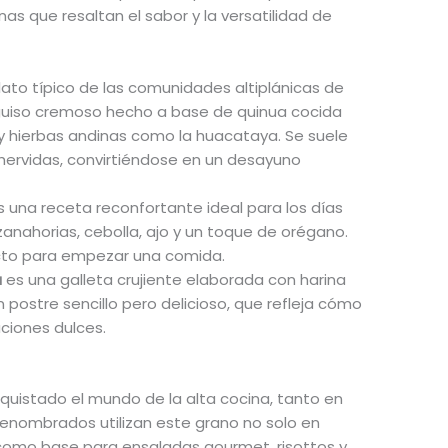
nas que resaltan el sabor y la versatilidad de
lato típico de las comunidades altiplánicas de
 guiso cremoso hecho a base de quinua cocida
 y hierbas andinas como la huacataya. Se suele
hervidas, convirtiéndose en un desayuno
 una receta reconfortante ideal para los días
zanahorias, cebolla, ajo y un toque de orégano.
rfecto para empezar una comida.
a
es una galleta crujiente elaborada con harina
n postre sencillo pero delicioso, que refleja cómo
aciones dulces.
uistado el mundo de la alta cocina, tanto en
 renombrados utilizan este grano no solo en
 como base para ensaladas gourmet, risottos y