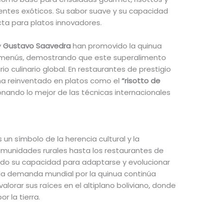
entes exóticos. Su sabor suave y su capacidad
ta para platos innovadores.
y
Gustavo Saavedra
han promovido la quinua
s menús, demostrando que este superalimento
o culinario global. En restaurantes de prestigio
 ha reinventado en platos como el
“risotto de
ionando lo mejor de las técnicas internacionales
.
un símbolo de la herencia cultural y la
comunidades rurales hasta los restaurantes de
ado su capacidad para adaptarse y evolucionar
 la demanda mundial por la quinua continúa
alorar sus raíces en el altiplano boliviano, donde
r la tierra.