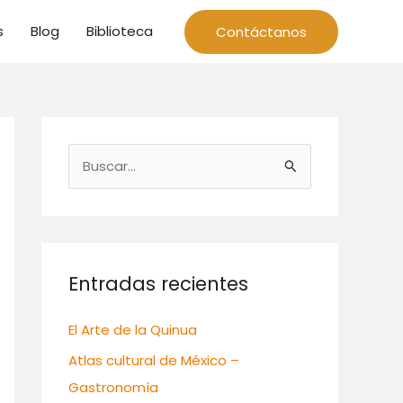
s
Blog
Biblioteca
Contáctanos
B
u
s
c
a
Entradas recientes
r
p
El Arte de la Quinua
o
Atlas cultural de México –
r
Gastronomía
: