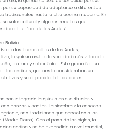
 en día, la quinua no solo es conocida por sus
ién por su capacidad de adaptarse a diferentes
os tradicionales hasta la alta cocina moderna. En
, su valor cultural y algunas recetas que
siderada el “oro de los Andes”.
n Bolivia
ltiva en las tierras altas de los Andes,
livia, la
quinua real
es la variedad más valorada
maño, textura y sabor único. Este grano fue un
ueblos andinos, quienes lo consideraban un
utritivas y su capacidad de crecer en
han integrado la quinua en sus rituales y
 con danzas y cantos. La siembra y la cosecha
agrícola, son tradiciones que conectan a las
 (Madre Tierra). Con el paso de los siglos, la
ocina andina y se ha expandido a nivel mundial,