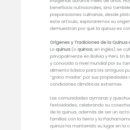
indígenas durante miles de años. Hoy
beneficios nutricionales, sino tamb
preparaciones culinarias, desde plat
este artículo, exploraremos su origen
demuestran por qué la quinua es con
Orígenes y Tradiciones de la Quinua e
La
quinua
(o
quinoa
, en inglés) se cu
principalmente en Bolivia y Perú. En Bo
y conocida a nivel mundial por su ta
alimento básico para los antiguos p
“grano madre” por sus propiedades n
condiciones climáticas extremas.
Las comunidades aymaras y quechuas 
festividades, celebrando su cosecha
de la quinua, además de ser un acto 
familias con la tierra y la Pachamama
quinua ha mantenido su lugar en la c