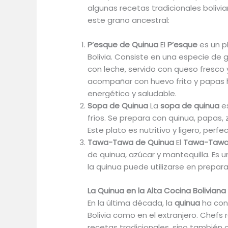
algunas recetas tradicionales bolivia
este grano ancestral:
P’esque de Quinua
El
P’esque
es un p
Bolivia. Consiste en una especie de
con leche, servido con queso fresco
acompañar con huevo frito y papas 
energético y saludable.
Sopa de Quinua
La
sopa de quinua
es
fríos. Se prepara con quinua, papas, 
Este plato es nutritivo y ligero, pe
Tawa-Tawa de Quinua
El
Tawa-Taw
de quinua, azúcar y mantequilla. Es u
la quinua puede utilizarse en prepar
La Quinua en la Alta Cocina Boliviana
En la última década, la
quinua
ha conq
Bolivia como en el extranjero. Chefs
recetas tradicionales, sino también